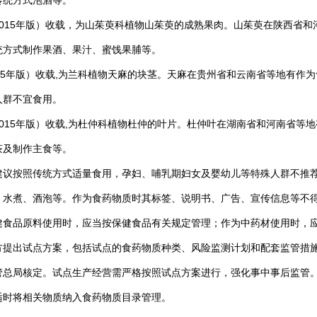
传统方式泡酒等。
15年版）收载，为山茱萸科植物山茱萸的成熟果肉。山茱萸在陕西省和
统方式制作果酒、果汁、蜜饯果脯等。
5年版）收载,为兰科植物天麻的块茎。天麻在贵州省和云南省等地有作为
人群不宜食用。
15年版）收载,为杜仲科植物杜仲的叶片。杜仲叶在湖南省和河南省等地
茶及制作主食等。
按照传统方式适量食用，孕妇、哺乳期妇女及婴幼儿等特殊人群不推荐
、水煮、酒泡等。作为食药物质时其标签、说明书、广告、宣传信息等不
健食品原料使用时，应当按保健食品有关规定管理；作为中药材使用时，
出试点方案，包括试点的食药物质种类、风险监测计划和配套监管措施
管总局核定。试点生产经营需严格按照试点方案进行，强化事中事后监管
适时将相关物质纳入食药物质目录管理。