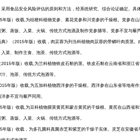
，采用食品安全风险评估的原则和方法，经系统研究、综合论证确定。具
5年版）收载,为桔梗科植物党参、素花党参和川党参的干燥根。党参在山
煮粥、蒸饭、入菜、火锅、传统方式泡酒及制作党参脯等。党参不宜与藜
》（2015年版）收载，肉苁蓉为列当科植物肉苁蓉的带鳞叶肉质茎。
、入菜、制作主食、泡茶、传统方式泡酒等。
015年版）收载,为兰科植物铁皮石斛的茎。铁皮石斛在云南省和浙江省
榨汁、泡茶、传统方式泡酒等。
15年版）收载,为五加科植物西洋参的干燥根。西洋参在山东省等地有作
西洋参不宜与藜芦同用。
5年版）收载,为豆科植物膜荚黄芪和蒙古黄芪的干燥根。黄芪在山西省和
煮粥、蒸饭、入菜、火锅、传统方式泡酒等。
5年版）收载，为多孔菌科真菌赤芝和紫芝的干燥子实体。灵芝在安徽省